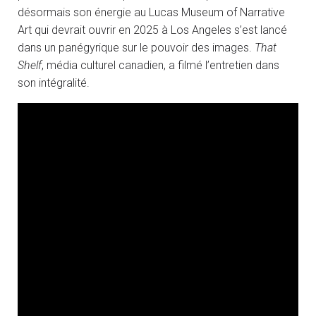
désormais son énergie au Lucas Museum of Narrative
Art qui devrait ouvrir en 2025 à Los Angeles s’est lancé
dans un panégyrique sur le pouvoir des images.
That
Shelf
, média culturel canadien, a filmé l’entretien dans
son intégralité.