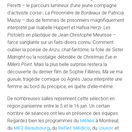
Peretti – le parcours lumineux d’une jeune compagne
d’activiste corse-,
La Prisonnière de Bordeaux
de Patricia
Mazuy – duo de femmes de prisonniers magnifiquement
interprété par Isabelle Huppert et Hafsia Herzi-
Les
Pistolets en plastique
de Jean-Christophe Meurisse –
farce sanglante sur un faits-divers connu. Comment
oublier la poésie de
Anzu, chat-fantôme
, la folie de
Sister
Midnight
ou la nostalgie débridée de
Christmas Eve in
Millers Point
. Mais la plus belle surprise restera la
découverte du dernier film de Sophie Fillières,
Ma vie ma
gueule,
tragédie comique où Agnès Jaoui interprète une
femme au bord du précipice, en quête d’elle-même.
De nombreuses salles reprennent cette sélection en
région parisienne entre le 5 et le 16 juin. Un certain
nombre de séances ont lieu en présence des équipes.
Méliès
Regardez bien les programmes du
à Montreuil,
MK2 Beaubourg
Reflet Médicis
Louxor
du
, du
, du
et