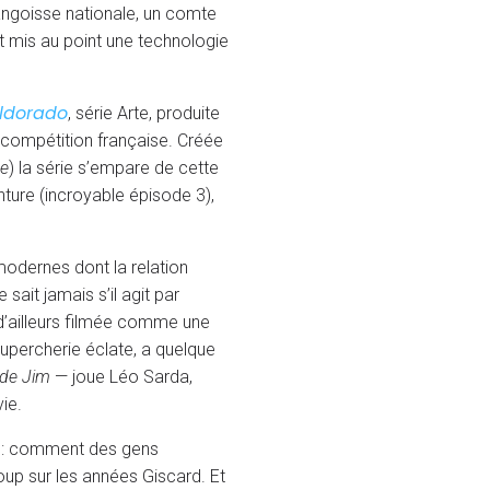
angoisse nationale, un comte
nt mis au point une technologie
ldorado
, série Arte, produite
 compétition française. Créée
te
) la série s’empare de cette
ture (incroyable épisode 3),
odernes dont la relation
sait jamais s’il agit par
d’ailleurs filmée comme une
upercherie éclate, a quelque
de Jim
— joue Léo Sarda,
ie.
se : comment des gens
coup sur les années Giscard. Et