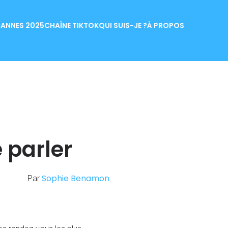
ANNES 2025
CHAÎNE TIKTOK
QUI SUIS-JE ?
À PROPOS
e parler
Sophie Benamon
Par