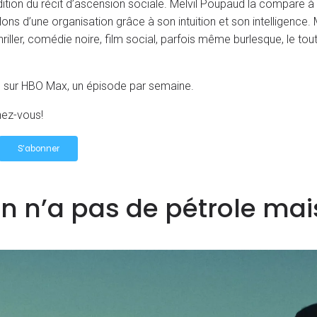
dition du récit d’ascension sociale. Melvil Poupaud la compare à 
ons d’une organisation grâce à son intuition et son intelligence. M
thriller, comédie noire, film social, parfois même burlesque, l
rs sur HBO Max, un épisode par semaine.
nez-vous!
on n’a pas de pétrole ma