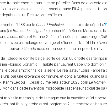
ance tremble encore sous le choc pétrolier. Dans ce contexte d’
ou italien convainquent le puissant groupe Elf Aquitaine qu’ils o
depuis les airs. Des avions renifleurs.
E
ulement en 1983 par le
Canard Enchaîné
, est le point de départ d’
ons (
Le Bureau des Légendes
) présentée à Series Mania dans la
ar (
La cour, 66-5
) et Pauline Guéna, réalisée par Louis Farge (
Cul
lable avec un mélange de vertige et d’humour. Tantôt film d’aven
s du pouvoir,
Eldorado
nous
embarque dans un impossible rêve.
 de Toledo, le comte belge, sorte de Don Quichotte des temps m
alien Florindo Bonamici — habité par Laurent Capelluto dont on ne 
le cœur émotionnel de la série. Le réalisateur Louis Farge l’a 
 unis par une croyance commune, et dont la rupture, quand la s
x, Karim Leklou — César du meilleur acteur 2026 pour
Le Roman 
qui voit dans cette invention improbable l’ascenseur social de sa v
’est moins la mécanique de l’arnaque que la question qu’elle po
ntourés, ont-ils pu y croire aussi longtemps ? La réponse dit beau