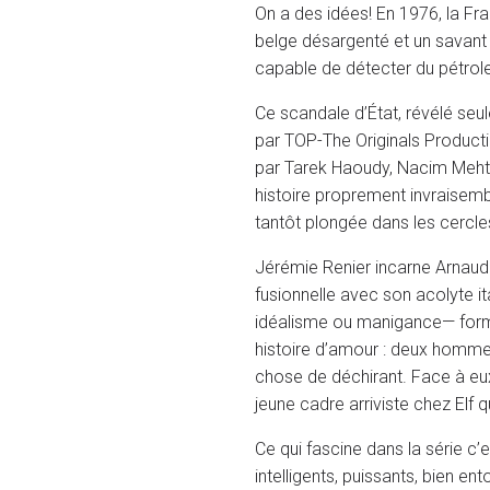
On a des idées! En 1976, la Fr
belge désargenté et un savant f
capable de détecter du pétrole 
Ce scandale d’État, révélé se
par TOP-The Originals Producti
par Tarek Haoudy, Nacim Meht
histoire proprement invraisemb
tantôt plongée dans les cercle
Jérémie Renier incarne Arnaud
fusionnelle avec son acolyte it
idéalisme ou manigance— forme 
histoire d’amour : deux hommes
chose de déchirant. Face à eu
jeune cadre arriviste chez Elf 
Ce qui fascine dans la série c
intelligents, puissants, bien e