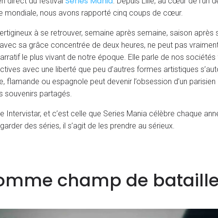
Series Mania
n direct du festival
. Depuis Lille, au cœur de l’un 
lle mondiale, nous avons rapporté cinq coups de cœur.
vertigineux à se retrouver, semaine après semaine, saison après 
vec sa grâce concentrée de deux heures, ne peut pas vraiment off
narratif le plus vivant de notre époque. Elle parle de nos sociétés
ives avec une liberté que peu d’autres formes artistiques s’autor
ne, flamande ou espagnole peut devenir l’obsession d’un parisien 
 souvenirs partagés.
me Intervistar, et c’est celle que Series Mania célèbre chaque an
garder des séries, il s’agit de les prendre au sérieux.
comme champ de bataill