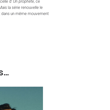
celle d’
Un prophète
, ce
ais la série renouvelle le
e tout dans un même mouvement
is…