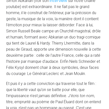
interview
Simon Abkarian (voir son
sur notre chaine
youtube) est extraordinaire. Il ne fait pas le grand
homme, il le construit de l’intérieur, par la précision du
geste, la musique de la voix, la manière dont il contient
l’émotion pour mieux la laisser déborder. Face à lui,
Simon Russell Beale campe un Churchill magistral, drôle
et humain, formant avec Abkarian un duo tragi-comique
qui tient de Laurel & Hardy. Thierry Lhermitte, dans la
peau de Giraud, apporte une dimension nouvelle à cette
deuxième partie : celle de l’autre France, celle qui a raté
l’histoire par manque d’audace. Enfin Niels Schneider et
Félix Kysyl donnent chair à deux symboles, deux faces
du courage: Le Général Leclerc et Jean Moulin.
Et puis il y a cette conviction qui traverse tout le film :
que la liberté vaut qu’on se batte pour elle, que
l’impuissance n’est jamais définitive.
J’écris ton nom
,
titre, emprunté au poème de Paul Éluard dont on entend
la voix, n’est pas un hommage au passé. C’est une